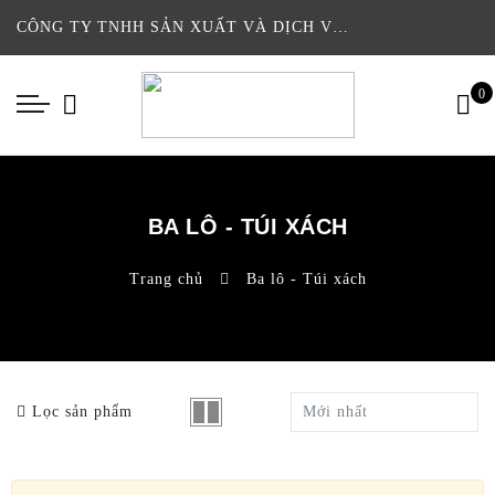
CÔNG TY TNHH SẢN XUẤT VÀ DỊCH VỤ THƯƠNG MẠI CHIỀU NGA
0
BA LÔ - TÚI XÁCH
Trang chủ
Ba lô - Túi xách
Lọc sản phẩm
Mới nhất