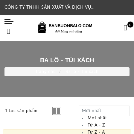
CÔNG TY TNHH SẢN XUẤT VÀ DỊCH VỤ THƯƠNG MẠI CHIỀU NGA
0
BA LÔ - TÚI XÁCH
Trang chủ
Ba lô - Túi xách
Lọc sản phẩm
Mới nhất
Mới nhất
Từ A - Z
Từ Z - A