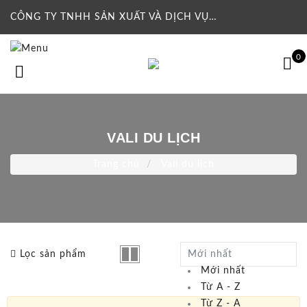
CÔNG TY TNHH SẢN XUẤT VÀ DỊCH VỤ THƯƠNG MẠI CHIỀU NGA
0
VALI DU LỊCH
Trang chủ
Vali du lịch
Lọc sản phẩm
Mới nhất
Mới nhất
Từ A - Z
Từ Z - A