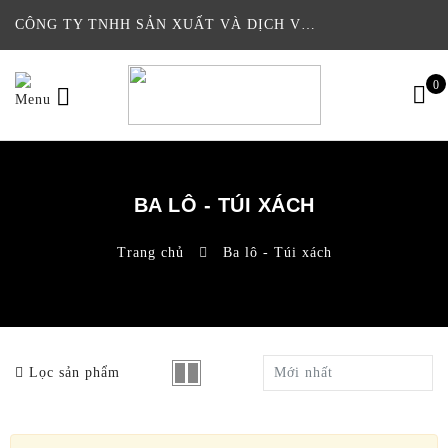
CÔNG TY TNHH SẢN XUẤT VÀ DỊCH VỤ THƯƠNG MẠI CHIỀU NGA
0
BA LÔ - TÚI XÁCH
Trang chủ
Ba lô - Túi xách
Lọc sản phẩm
Mới nhất